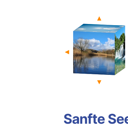
▲
◄
▼